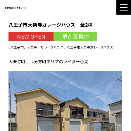
八王子市大楽寺ガレージハウス 全2棟
NEW OPEN
現在募集中
ガレージをさがす
ガレージについて
#八王子市、大楽寺、ガレージハウス、八王子市大楽寺ガレージハウス
ギャラリー
ご契約のながれ
大楽寺町、弐分方町エリアのライダー必見
会社情報
042-686-0788
受付時間:9:00〜18:00
定休日:火曜・水曜日