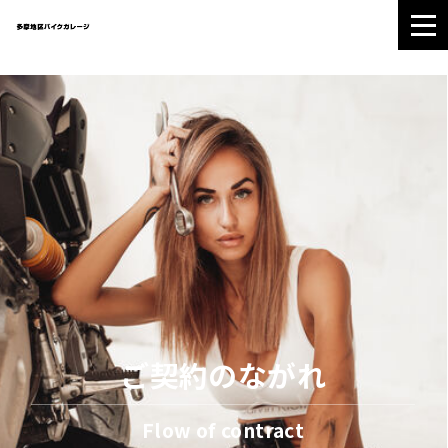
ガレージをさがす
ガレージについて
ギャラリー
ご契約のながれ
会社情報
042-686-0788
ご契約のながれ
受付時間:9:00〜18:00
定休日:火曜・水曜日
Flow of contract