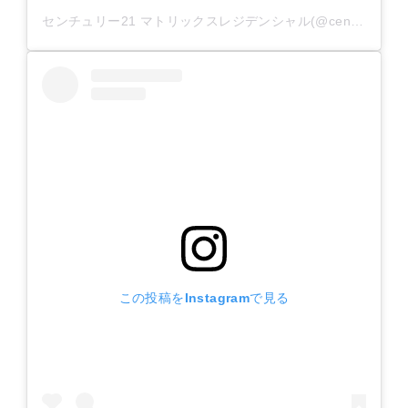
センチュリー21 マトリックスレジデンシャル(@century21_matrix_residential)がシェアした投稿
この投稿をInstagramで見る