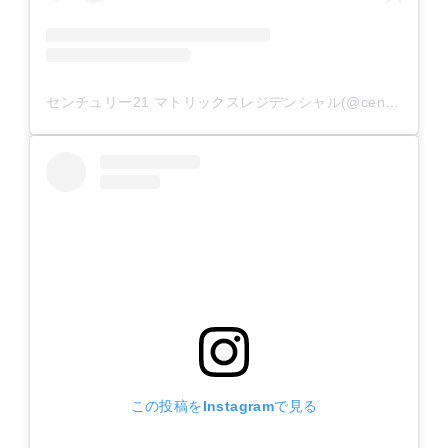
センチュリー21 マトリックスレジデンシャル(@century21_matrix_residential)がシェアした投稿
この投稿をInstagramで見る