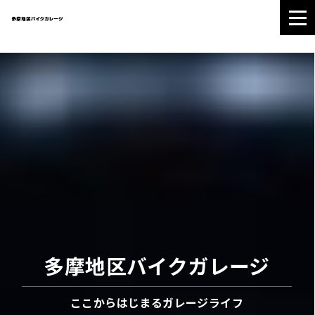
ガレージをさがす
ガレージについて
ギャラリー
ご契約のながれ
会社情報
042-686-0788
多摩地区バイクガレージ
受付時間:9:00〜18:00
定休日:火曜・水曜日
ここからはじまるガレージライフ