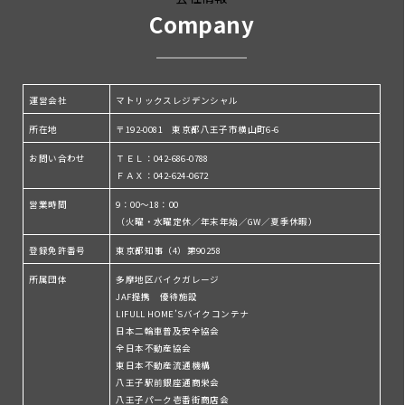
Company
運営会社
マトリックスレジデンシャル
所在地
〒192-0081 東京都八王子市横山町6-6
お問い合わせ
ＴＥＬ：042-686-0788
ＦＡＸ：042-624-0672
営業時間
9：00～18：00
（火曜・水曜定休／年末年始／GW／夏季休暇）
登録免許番号
東京都知事（4）第90258
所属団体
多摩地区バイクガレージ
JAF提携 優待施設
LIFULL HOME’Sバイクコンテナ
日本二輪車普及安全協会
全日本不動産協会
東日本不動産流通機構
八王子駅前銀座通商栄会
八王子パーク壱番街商店会