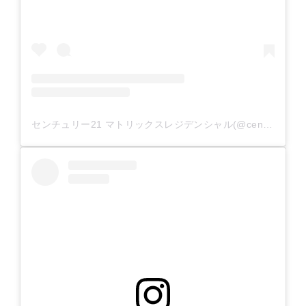
センチュリー21 マトリックスレジデンシャル(@century21_matrix_residential)がシェアした投稿